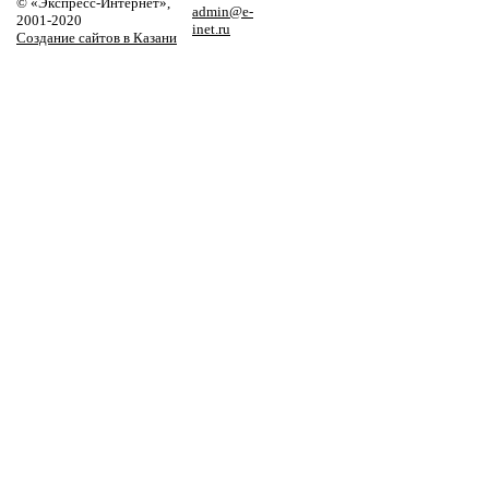
© «Экспресс-Интернет»,
admin@e-
2001-2020
inet.ru
Создание сайтов в Казани